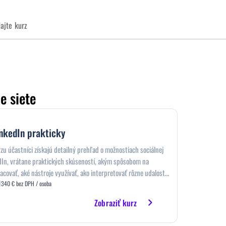
ajte kurz
e siete
inkedIn prakticky
zu účastníci získajú detailný prehľad o možnostiach sociálnej
edIn, vrátane praktických skúseností, akým spôsobom na
acovať, aké nástroje využívať, ako interpretovať rôzne udalosti,
sociálnej sieti vyskytujú.
340 € bez DPH / osoba
Zobraziť kurz