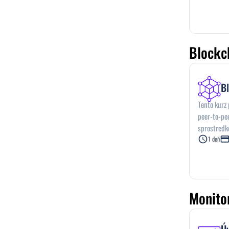
Blockc
B
Tento kurz 
peer-to-pee
sprostredko
internet m
1 deň
aspekty dig
jednotlivé 
Monito
Úv