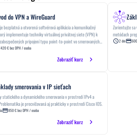
vod do VPN a WireGuard
Zákl
e bezplatná a otvorená softvérová aplikácia a komunikačný
Zorientujte sa
torý implementuje techniky virtuálnej privátnej siete (VPN) k
metódach prepí
 zabezpečených pripojení typu point-to-point vo smerovaných
2 dni
600
stených konfiguráciách. Je spustená ako modul vnútri
420 € bez DPH / osoba
jadra (alebo jadra BSD) a usiluje sa o lepší výkon a väčšiu
Zobraziť kurz
 než tunelové protokoly IPsec a OpenVPN. Je publikovaná pod
 Public License (GPL).
áklady smerovania v IP sieťach
 statického a dynamického smerovania v prostredí IPv4 a
 Problematika je precvičovaná aj prakticky v prostredí Cisco IOS.
ňa
850 € bez DPH / osoba
Zobraziť kurz