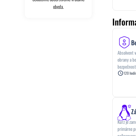
obeda.
Inform
B
Absolvent 
obrany a be
bezpečnosti
bezpečnosť 
120 hodí
Absolvent j
bezpečnosti
Z
Kurz je zam
primárne pr
príkazovom