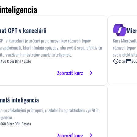
nteligencia
at GPT v kancelárii
Micr
PT v kancelárii je určený pre pracovníkov rôznych typov
Kurz Microsoft
 a spoločností, ktorí hľadajú spôsoby, ako zvýšiť svoju efektivitu
rôznych typov o
itu využívaním nástrojov umelej inteligencie.
svoju efektivit
zároveň v prác
490 € bez DPH / osoba
2 dni
950
365.
Zobraziť kurz
elá inteligencia
a so základnými prístupmi, rozdelením a praktickom využitím
ligencie.
660 € bez DPH / osoba
Zobraziť kurz