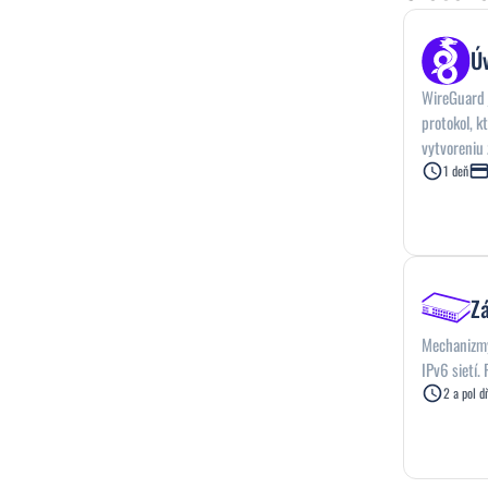
Ú
WireGuard j
protokol, k
vytvoreniu
nebo premo
1 deň
linuxového 
úsporu dát
GNU General
Z
Mechanizmy
IPv6 sietí.
2 a pol d