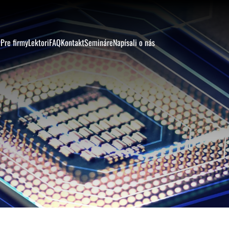
y
Pre firmy
Lektori
FAQ
Kontakt
Semináre
Napísali o nás