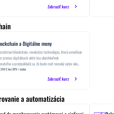
Zobraziť kurz
hain
lockchain a Digitálne meny
predstaví blockchain, revolučnú technológiu, ktorá umožňuje
r prenos digitálnych aktív bez akýchkoľvek
vateľov a predpokladá sa, že bude mať rovnaký vplyv ako
al pred pár rokmi. Postupne prechádza všetky technologické
340 € bez DPH / osoba
itálnych aktív a venuje sa aj biznisovým pohľadom na na
Zobraziť kurz
prípady použitia.
rovanie a automatizácia
od do monitorovania systémovej a sieťovej
Pokr