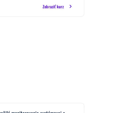
Zobraziť kurz
očilé monitorovanie systémovej a