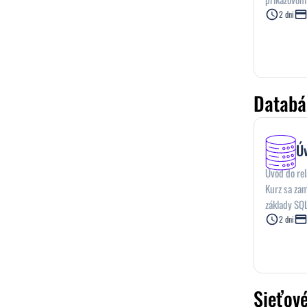
2 dni
Databá
Ú
Úvod do re
Kurz sa zam
základy SQ
podobe agr
2 dni
sa pracuje
Sieťové