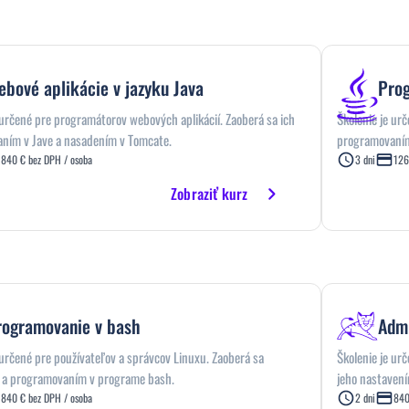
bové aplikácie v jazyku Java
Prog
 určené pre programátorov webových aplikácií. Zaoberá sa ich
Školenie je ur
ním v Jave a nasadením v Tomcate.
programovaním
840 € bez DPH / osoba
3 dni
126
Zobraziť kurz
rogramovanie v bash
Admi
 určené pre používateľov a správcov Linuxu. Zaoberá sa
Školenie je ur
 a programovaním v programe bash.
jeho nastavení
840 € bez DPH / osoba
2 dni
840