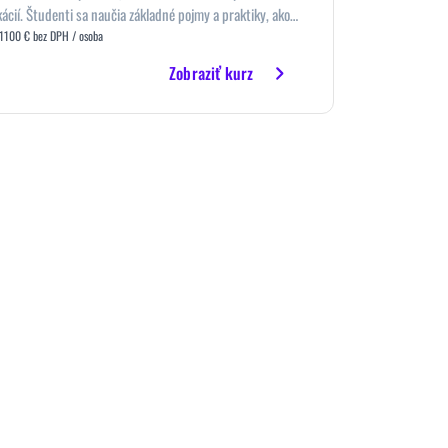
ácií. Študenti sa naučia základné pojmy a praktiky, ako
 zneužiť a zdokumentovať zraniteľné miesta vo webových
1100 € bez DPH / osoba
systémoch prostredníctvom praktických cvičení a
Zobraziť kurz
údií.