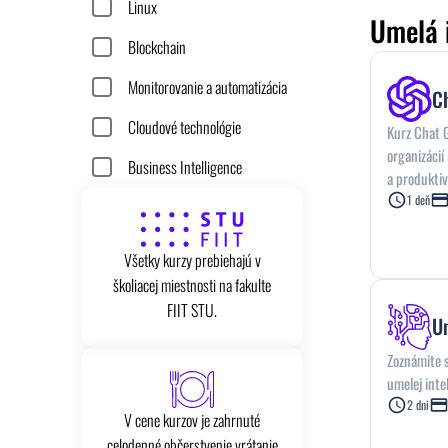
Linux
Umelá i
Blockchain
Monitorovanie a automatizácia
Ch
Cloudové technológie
Kurz Chat G
organizácií
Business Intelligence
a produktiv
1 deň
Všetky kurzy prebiehajú v
školiacej miestnosti na fakulte
FIIT STU.
Um
Zoznámite s
umelej inte
2 dni
V cene kurzov je zahrnuté
celodenné občerstvenie vrátanie