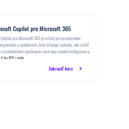
osoft Copilot pre Microsoft 365
 Copilot pre Microsoft 365 je určený pre pracovníkov
rganizácií a spoločností, ktorí hľadajú spôsoby, ako zvýšiť
u a produktivitu využívaním nástrojov umelej inteligencie a
i využívajú produkty z kancelárskeho balíka Microsoft Office
 € bez DPH / osoba
Zobraziť kurz