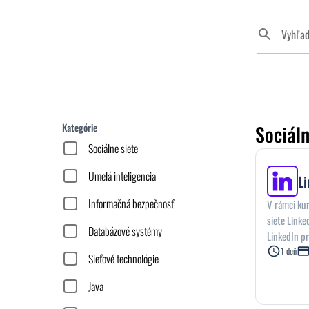
Vyhľad
Kategórie
Sociáln
Sociálne siete
Umelá inteligencia
L
Informačná bezpečnosť
V rámci kur
siete Link
Databázové systémy
LinkedIn pr
ktoré sa na 
1 deň
Sieťové technológie
Java