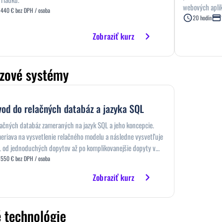
webových aplik
440 € bez DPH / osoba
identifikovať,
20 hodín
aplikáciách a 
Zobraziť kurz
prípadových št
zové systémy
vod do relačných databáz a jazyka SQL
lačných databáz zameraných na jazyk SQL a jeho koncepcie.
eriava na vysvetlenie relačného modelu a následne vysvetľuje
L od jednoduchých dopytov až po komplikovanejšie dopyty v
egovaných výpočtov nad viacerými tabuľkami. V rámci kurzu
550 € bez DPH / osoba
 s databázou PostgreSQL.
Zobraziť kurz
 technológie