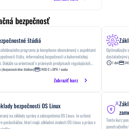
ačná bezpečnosť
ezpečnostné štúdiá
Zákl
vzdelávacieho programu je komplexne oboznámený s aspektami
Optimalizujte 
zpečnosti štátu, informačnej bezpečnosti a kybernetickej
dostatočnými 
. Dokáže sa orientovať v právnych predpisoch regulujúcich
1 deň
340
a obranu štátu a dokáže ich aplikovať v praktických prípadoch.
n (dvojsemestrálne štúdium)
2400 € s DPH / osoba
e zorientovaný v praktickom fungovaní nástrojov informačnej
Zobraziť kurz
 a dokáže vyhodnocovať základné riziká
Zákl
áklady bezpečnosti OS Linux
zame
eraný na základy správy a zabezpečenia OS Linux. Je určený
Tento kurz pos
e poslucháčov, ktorí majú základné znalosti OS Linux a práce v
penetračného 
 riadku.