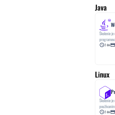
Java
We
Školenie je
programova
2 dni
Linux
P
Školenie je
používaním
2 dni